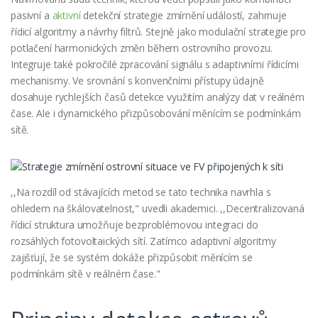
pasivní a
aktivní
detekční strategie zmírnění událostí, zahrnuje
řídicí algoritmy a návrhy filtrů. Stejně jako modulační strategie pro
potlačení harmonických změn během ostrovního provozu.
Integruje také pokročilé zpracování signálu s adaptivními řídicími
mechanismy. Ve srovnání s konvenčními přístupy údajně
dosahuje rychlejších časů detekce využitím analýzy dat v reálném
čase. Ale i dynamického přizpůsobování měnícím se podmínkám
sítě.
,,Na rozdíl od stávajících metod se tato technika navrhla s
ohledem na škálovatelnost," uvedli akademici. ,,Decentralizovaná
řídicí struktura umožňuje bezproblémovou integraci do
rozsáhlých fotovoltaických sítí. Zatímco adaptivní algoritmy
zajišťují, že se systém dokáže přizpůsobit měnícím se
podmínkám sítě v reálném čase."