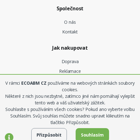
Společnost
O nás
Kontakt
Jak nakupovat
Doprava
Reklamace
V rámci
ECOABM CZ
používáme na webových stránkách soubory
Obchodní podmínky
cookies.
Některé z nich jsou nezbytné, zatímco jiné nám pomáhají vylepšit
Ochrana osobních údajů
tento web a váš uživatelský zážitek.
Souhlasíte s používáním všech cookies? Pokud ano vyberte volbu
Souhlasím. Svůj souhlas můžete snadno upravit kliknutím na
tlačítko Přizpůsobit.
©
ecoABM
- Všechna práva vyhrazena
Přizpůsobit
Souhlasím