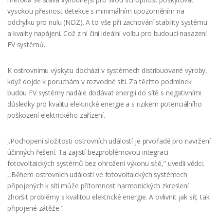
vysokou přesnost detekce s minimálním upozorněním na
odchylku pro nulu (NDZ). A to vše při zachování stability systému
a kvality napájení. Což z ní činí ideální volbu pro budoucí nasazení
FV systémů.
K ostrovnímu výskytu dochází v systémech distribuované výroby,
když dojde k poruchám v rozvodné síti. Za těchto podmínek
budou FV systémy nadále dodávat energii do sítě s negativními
důsledky pro kvalitu elektrické energie a s rizikem potenciálního
poškození elektrického zařízení.
„Pochopení složitosti ostrovních událostí je prvořadé pro navržení
účinných řešení. Ta zajistí bezproblémovou integraci
fotovoltaických systémů bez ohrožení výkonu sítě,“ uvedli vědci.
,,Během ostrovních událostí ve fotovoltaických systémech
připojených k síti může přítomnost harmonických zkreslení
zhoršit problémy s kvalitou elektrické energie. A ovlivnit jak síť, tak
připojené zátěže."