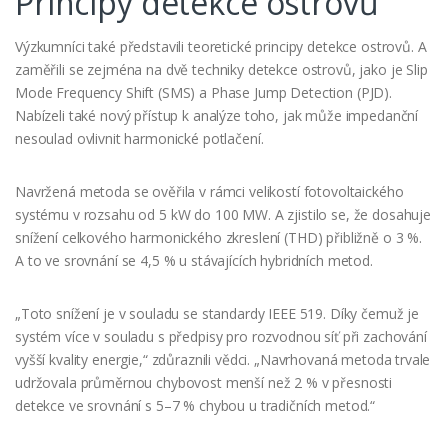
Principy detekce ostrovů
Výzkumníci také představili teoretické principy detekce ostrovů. A
zaměřili se zejména na dvě techniky detekce ostrovů, jako je Slip
Mode Frequency Shift (SMS) a Phase Jump Detection (PJD).
Nabízeli také nový přístup k analýze toho, jak může impedanční
nesoulad ovlivnit harmonické potlačení.
Navržená metoda se ověřila v rámci velikostí fotovoltaického
systému v rozsahu od 5 kW do 100 MW. A zjistilo se, že dosahuje
snížení celkového harmonického zkreslení (THD) přibližně o 3 %.
A to ve srovnání se 4,5 % u stávajících hybridních metod.
„Toto snížení je v souladu se standardy IEEE 519. Díky čemuž je
systém více v souladu s předpisy pro rozvodnou síť při zachování
vyšší kvality energie,“ zdůraznili vědci. „Navrhovaná metoda trvale
udržovala průměrnou chybovost menší než 2 % v přesnosti
detekce ve srovnání s 5–7 % chybou u tradičních metod.“