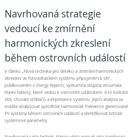
Navrhovaná strategie
vedoucí ke zmírnění
harmonických zkreslení
během ostrovních událostí
V článku „Nová technika pro detekci a zmírnění harmonických
zkreslení ve fotovoltaickém systému připojeném k síti“,
publikovaném v
Energy Reports
, výzkumná skupina zkoumala
hlavní faktory, které vedou k ostrovním událostem. A to kolísání
sítě, chování střídačů a impedance systému. Jejich analýza se
snažila analyzovat specifické harmonické frekvence generované
FV systémy během ostrovních událostí a identifikovat kritické
systémové parametry.
Navrhovaná sada technik, kterou vědci popsali jako kombinaci