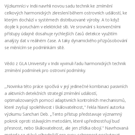
Výzkumníci v Indii navrhli novou sadu technik ke zmírnění
celkových harmonických zkreslení během ostrovních událostí, ke
kterým dochází v systémech distribuované výroby. A to když
dojde k poruchám v elektrické síti. Ve srovnání s konvenčními
přístupy údajně dosahuje rychlejších časů detekce využitím
analýzy dat v reálném čase. A taky dynamického přizpůsobování
se měnícím se podmínkám sítě.
Vědci z GLA University v Indii vyvinuli řadu harmonických technik
zmírnění podmínek pro ostrovní podmínky.
,,Novinka této práce spočívá v její jedinečné kombinaci pasivních
a aktivních detekčních strategií zmírnění událostí,
optimalizovaných pomocí adaptivních kontrolních mechanismů,
které zvyšují spolehlivost i škálovatelnost," řekla hlavní autorka
výzkumu Sanchari Deb. „Tento přístup představuje významný
pokrok oproti stávajícím metodám, které upřednostňují buď
přesnost, nebo škálovatelnost, ale jen zřídka obojí." Navrhovaná
metoda se stává výhodnější pro svou schopnost poskytovat