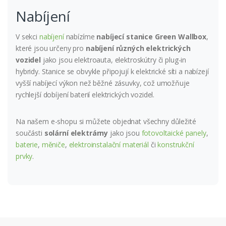
Nabíjení
V sekci
nabíjení
nabízíme
nabíjecí stanice Green Wallbox
,
které jsou určeny pro
nabíjení různých elektrických
vozidel
jako jsou elektroauta, elektroskútry či plug-in
hybridy. Stanice se obvykle připojují k elektrické síti a nabízejí
vyšší nabíjecí výkon než běžné zásuvky, což umožňuje
rychlejší dobíjení baterií elektrických vozidel.
Na našem e-shopu si můžete objednat všechny důležité
součásti
solární elektrárny
jako jsou
fotovoltaické panely
,
baterie
,
měniče
,
elektroinstalační materiál
či
konstrukční
prvky
.