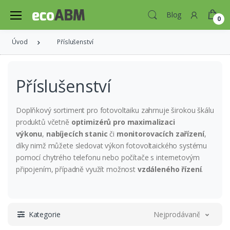
Blog
0
Úvod
Příslušenství
Příslušenství
Doplňkový sortiment pro fotovoltaiku zahrnuje širokou škálu
produktů včetně
optimizérů pro maximalizaci
výkonu
,
nabíjecích stanic
či
monitorovacích zařízení
,
díky nimž můžete sledovat výkon fotovoltaického systému
pomocí chytrého telefonu nebo počítače s internetovým
připojením, případně využít možnost
vzdáleného řízení
.
Kategorie
Nejprodávanější